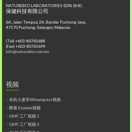
NATUREBIO LABORATORIES SDN. BHD.
保健科技有限公司
6A, Jalan Tempua 2A, Bandar Puchong Jaya,
47170 Puchong, Selangor, Malaysia
(Tel) +603-80765688
(Fax) +603-80765699
info@naturebio.com.my
视频
–
有机小麦草Wheatgrass视频
–
酵素 Enzyme视频
–
GMP 工厂视频 1
–
GMP 工厂视频 2