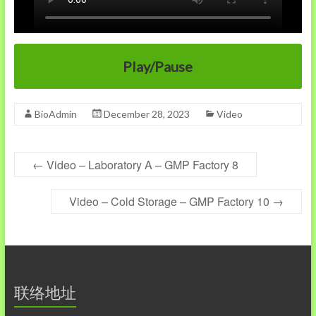
Play/Pause
BioAdmin
December 28, 2023
Video
←
Video – Laboratory A – GMP Factory 8
Video – Cold Storage – GMP Factory 10
→
联络地址