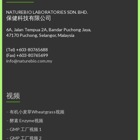
NATUREBIO LABORATORIES SDN. BHD.
保健科技有限公司
6A, Jalan Tempua 2A, Bandar Puchong Jaya,
47170 Puchong, Selangor, Malaysia
(Tel) +603-80765688
(Fax) +603-80765699
info@naturebio.com.my
视频
–
有机小麦草Wheatgrass视频
–
酵素 Enzyme视频
–
GMP 工厂视频 1
–
GMP 工厂视频 2