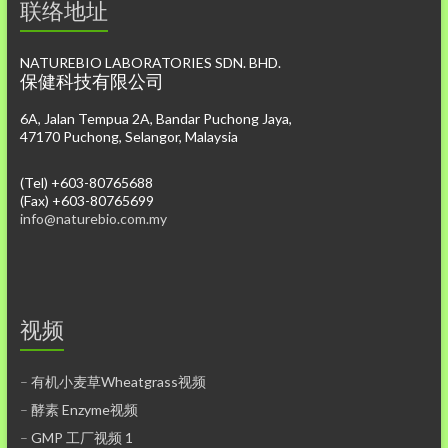
联络地址
NATUREBIO LABORATORIES SDN. BHD.
保健科技有限公司
6A, Jalan Tempua 2A, Bandar Puchong Jaya,
47170 Puchong, Selangor, Malaysia
(Tel) +603-80765688
(Fax) +603-80765699
info@naturebio.com.my
视频
–
有机小麦草Wheatgrass视频
–
酵素 Enzyme视频
–
GMP 工厂视频 1