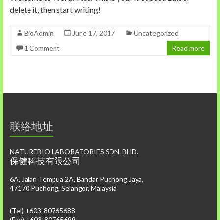
delete it, then start writing!
BioAdmin
June 17, 2017
Uncategorized
1 Comment
Read more
联络地址
NATUREBIO LABORATORIES SDN. BHD.
保健科技有限公司
6A, Jalan Tempua 2A, Bandar Puchong Jaya,
47170 Puchong, Selangor, Malaysia
(Tel) +603-80765688
(Fax) +603-80765699