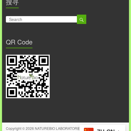
搜寻
QR Code
Copyright © 2026
NATUREBIO LABORATORIES SDN.BHD.保健科技有限公