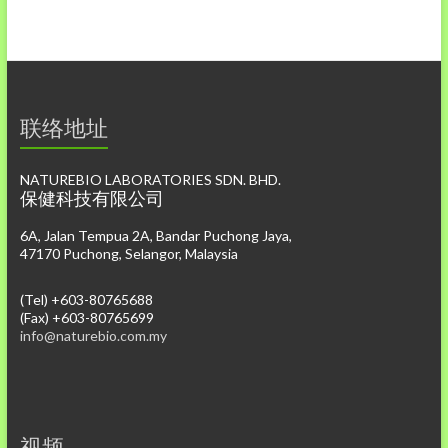
联络地址
NATUREBIO LABORATORIES SDN. BHD.
保健科技有限公司
6A, Jalan Tempua 2A, Bandar Puchong Jaya,
47170 Puchong, Selangor, Malaysia
(Tel) +603-80765688
(Fax) +603-80765699
info@naturebio.com.my
视频